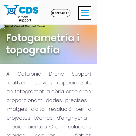
CONTACTE
Fotogametria i
topografia
A Catalonia Drone Support
realitzem serveis especialitzats
en fotogrametria aèria amb dron,
proporcionant dades precises i
imatges d'alta resolució per a
projectes tècnics, d'enginyeria i
mediambientals. Oferim solucions
ràpides, segures i fiables