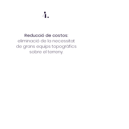
4.
Reducció de costos:
eliminació de la necessitat
de grans equips topogràfics
sobre el terreny.
5.
Visualització avançada:
visualització clara i interactiva
del terreny amb eines digitals.