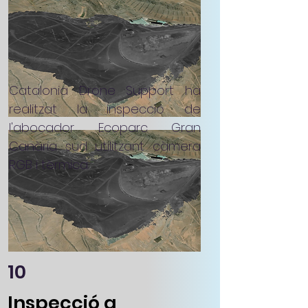
Catalonia Drone Support ha
realitzat la inspecció de
l'abocador Ecoparc Gran
Canària sud utilitzant càmera
RGB i tèrmica.
10
Inspecció a