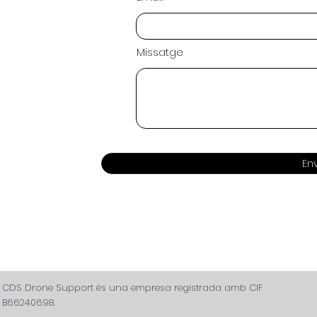
Missatge
Env
CDS Drone Support és una empresa registrada amb CIF
B66240698.