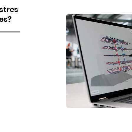
stres
es?