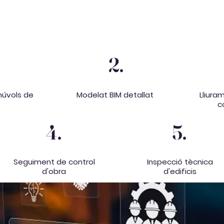
2.
núvols de
Modelat BIM detallat
Lliura
c
4.
5.
Seguiment de control
Inspecció tècnica
d'obra
d'edificis