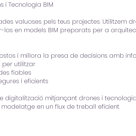
s i Tecnologia BIM
dades valuoses pels teus projectes. Utilitzem 
r-los en models BIM preparats per a arquitect
costos i millora la presa de decisions amb inf
per utilitzar.
es fiables
gures i eficients
 digitalització mitjançant drones i tecnologia
odelatge en un flux de treball eficient.