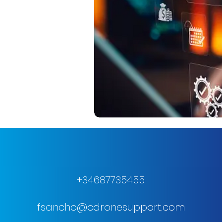
+34687735455
fsancho@cdronesupport.com