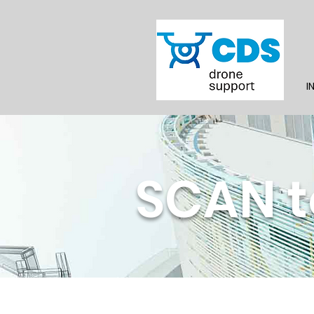
I
SCAN t