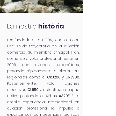
La nostra
història
Los fundadores de CDS, cuentan con
una sólida trayectoria en la aviación
comercial. Su miembro principal, Fran,
comenzó a volar profesionalmente en
2006 con aviones turbohélices,
pasando rápidamente a pilotar jets
regionales como el
CRJ200
y
CRJ900
.
Posteriormente, voló aviones
ejecutivos
CL850
y, actualmente, sigue
activo pilotando el Airbus
A320F
. Esta
amplia experiencia internacional en
aviación profesional lo impulsó a
expandir sus competencias técnicas